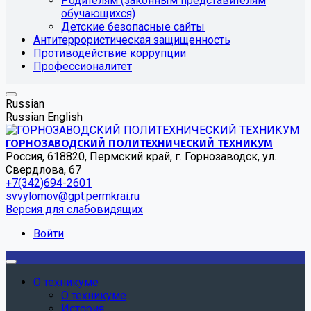
Родителям (законным представителям
обучающихся)
Детские безопасные сайты
Антитеррористическая защищенность
Противодействие коррупции
Профессионалитет
Russian
Russian
English
ГОРНОЗАВОДСКИЙ ПОЛИТЕХНИЧЕСКИЙ ТЕХНИКУМ
Россия, 618820, Пермский край, г. Горнозаводск, ул.
Свердлова, 67
+7(342)694-2601
svvylomov@gpt.permkrai.ru
Версия для слабовидящих
Войти
О техникуме
О техникуме
История