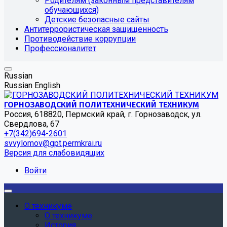
Родителям (законным представителям
обучающихся)
Детские безопасные сайты
Антитеррористическая защищенность
Противодействие коррупции
Профессионалитет
Russian
Russian
English
ГОРНОЗАВОДСКИЙ ПОЛИТЕХНИЧЕСКИЙ ТЕХНИКУМ
Россия, 618820, Пермский край, г. Горнозаводск, ул.
Свердлова, 67
+7(342)694-2601
svvylomov@gpt.permkrai.ru
Версия для слабовидящих
Войти
О техникуме
О техникуме
История